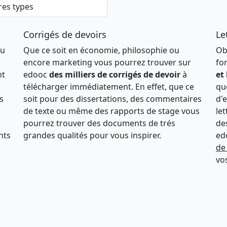
res types
Corrigés de devoirs
Le
ou
Que ce soit en économie, philosophie ou
Ob
encore marketing vous pourrez trouver sur
fo
nt
edooc
des milliers de corrigés de devoir
à
et
télécharger immédiatement. En effet, que ce
qu
s
soit pour des dissertations, des commentaires
d'
de texte ou même des rapports de stage vous
le
pourrez trouver des documents de trés
de
nts
grandes qualités pour vous inspirer.
ed
de
vo