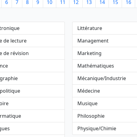
6
7
8
9
10
11
12
13
14
15
16
tronique
Littérature
e de lecture
Management
e de révision
Marketing
ance
Mathématiques
graphie
Mécanique/Industrie
politique
Médecine
oire
Musique
ormatique
Philosophie
gues
Physique/Chimie