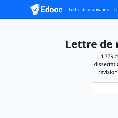
Lettre de motivation
Co
Lettre de 
4 779
d
dissertati
révisio