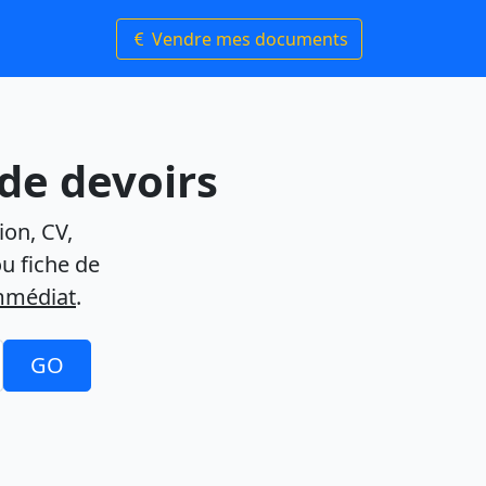
Vendre mes documents
 de devoirs
ion, CV,
ou fiche de
mmédiat
.
GO