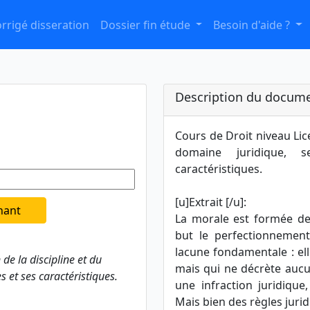
rrigé disseration
Dossier fin étude
Besoin d'aide ?
Description du docume
Cours de Droit niveau Lice
domaine juridique, 
caractéristiques.
[u]Extrait [/u]:
nant
La morale est formée de
but le perfectionnemen
lacune fondamentale : ell
 de la discipline et du
mais qui ne décrète aucu
 et ses caractéristiques.
une infraction juridique,
Mais bien des règles jur