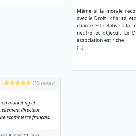
Même si la morale reco
avec le Droit : charité, et
charité est relative à la c
neutre et objectif. Le 
association est riche
(...)
(13 notes)
 en marketing et
ellement directeur
ite ecommerce français.
ans
9
mois
12
jours