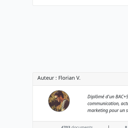
Auteur : Florian V.
Diplômé d'un BAC+5
communication, actu
marketing pour un s
|
4703
documents
8