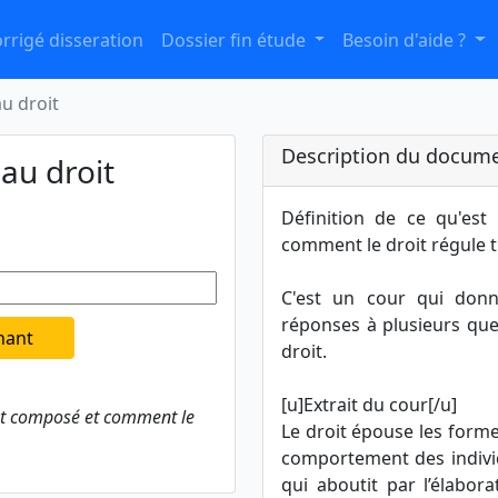
rrigé disseration
Dossier fin étude
Besoin d'aide ?
u droit
Description du docume
au droit
Définition de ce qu'est
comment le droit régule t i
C'est un cour qui donn
réponses à plusieurs que
nant
droit.
[u]Extrait du cour[/u]
 est composé et comment le
Le droit épouse les formes
comportement des individu
qui aboutit par l’élabo