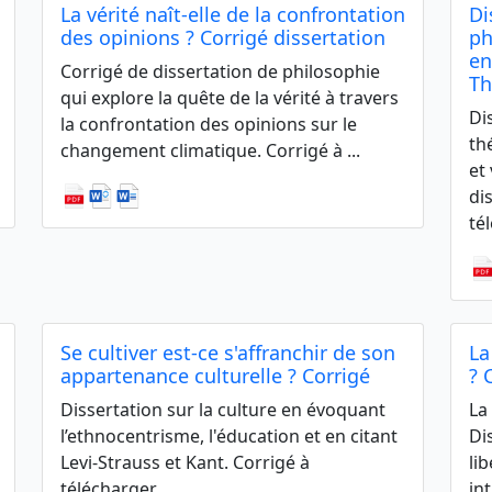
La vérité naît-elle de la confrontation
Di
des opinions ? Corrigé dissertation
ph
en
Corrigé de dissertation de philosophie
Th
qui explore la quête de la vérité à travers
Di
la confrontation des opinions sur le
th
changement climatique. Corrigé à ...
et
di
tél
Se cultiver est-ce s'affranchir de son
La
appartenance culturelle ? Corrigé
? 
Dissertation sur la culture en évoquant
La
l’ethnocentrisme, l'éducation et en citant
Di
Levi-Strauss et Kant. Corrigé à
li
télécharger ...
in