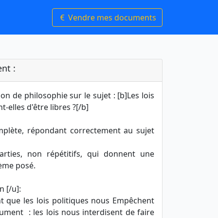
Vendre mes documents
nt :
on de philosophie sur le sujet : [b]Les lois
elles d'être libres ?[/b]
omplète, répondant correctement au sujet
arties, non répétitifs, qui donnent une
ème posé.
n [/u]:
 que les lois politiques nous Empêchent
gument : les lois nous interdisent de faire