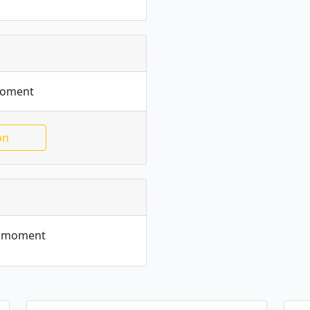
moment
on
le moment