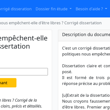
rrigé disseration
Dossier fin étude
Besoin d'aide ?
 nous empêchent-elle d'être libres ? Corrigé dissertation
Description du docume
 empêchent-elle
issertation
C'est un corrigé dissertati
politiques nous empêchent-
Dissertation claire et c
posé.
Il est formé de trois p
nant
réponse précise au probl
[u]Extrait de la dissertatio
 libres ? Corrigé de la
Nous croyons faussement
lairs, précis et détaillés.
d'être libres. Premier ar