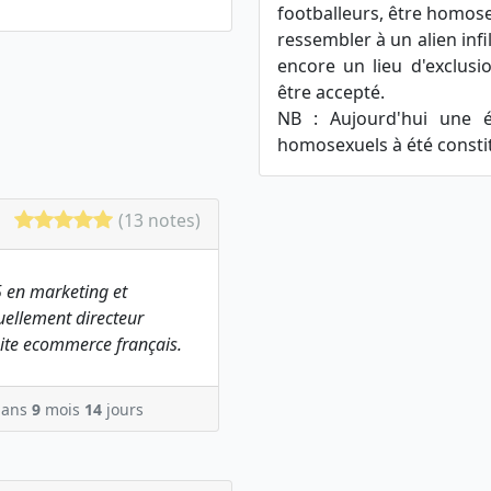
footballeurs, être homosex
ressembler à un alien infil
encore un lieu d'exclusi
être accepté.
NB : Aujourd'hui une é
homosexuels à été constitu
(13 notes)
 en marketing et
ellement directeur
ite ecommerce français.
ans
9
mois
14
jours