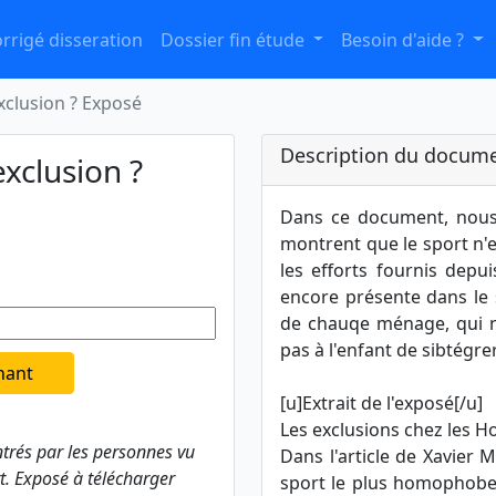
rrigé disseration
Dossier fin étude
Besoin d'aide ?
xclusion ? Exposé
Description du docume
exclusion ?
Dans ce document, nous 
montrent que le sport n'e
les efforts fournis depu
encore présente dans le 
de chauqe ménage, qui n
pas à l'enfant de sibtégre
nant
[u]Extrait de l'exposé[/u]
Les exclusions chez les 
trés par les personnes vu
Dans l'article de Xavier M
. Exposé à télécharger
sport le plus homophobe. 