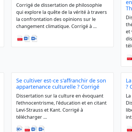
en
Corrigé de dissertation de philosophie
Th
qui explore la quête de la vérité à travers
Di
la confrontation des opinions sur le
th
changement climatique. Corrigé à ...
et
di
tél
Se cultiver est-ce s'affranchir de son
La
appartenance culturelle ? Corrigé
? 
Dissertation sur la culture en évoquant
La
l’ethnocentrisme, l'éducation et en citant
Di
Levi-Strauss et Kant. Corrigé à
li
télécharger ...
in