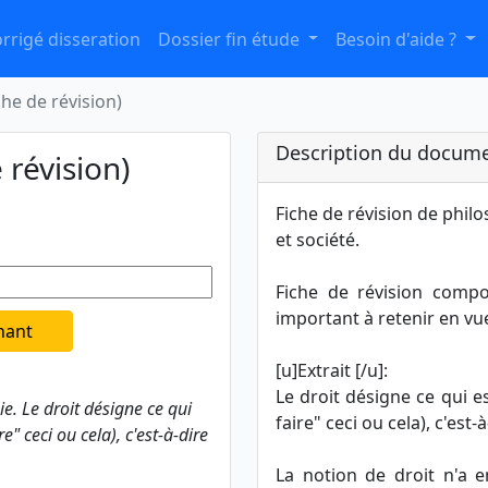
rrigé disseration
Dossier fin étude
Besoin d'aide ?
che de révision)
Description du docume
 révision)
Fiche de révision de phil
et société.
Fiche de révision compo
important à retenir en vu
nant
[u]Extrait [/u]:
Le droit désigne ce qui e
ie. Le droit désigne ce qui
faire" ceci ou cela), c'est
e" ceci ou cela), c'est-à-dire
La notion de droit n'a 