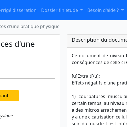
rrigé disseration
Dossier fin étude
Besoin d'aide ?
ces d'une pratique physique
Description du docume
ces d'une
Ce document de niveau B
conséquences de celle-ci 
[u]Extrait[/u]:
Effets négatifs d’une pra
nant
1) courbatures muscula
certain temps, au niveau
a des micros arrachements
ysique.
y a une cicatrisation cellu
sein du muscle. Il est inté