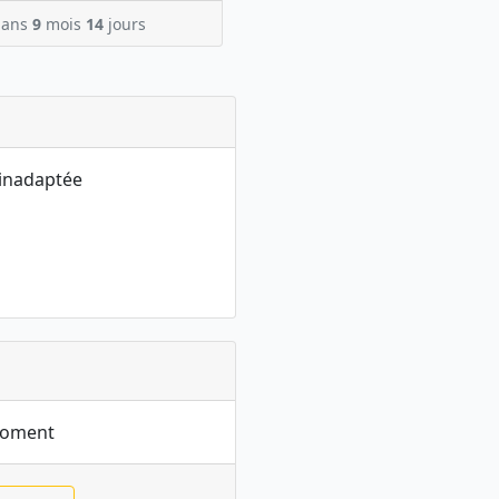
ans
9
mois
14
jours
e inadaptée
moment