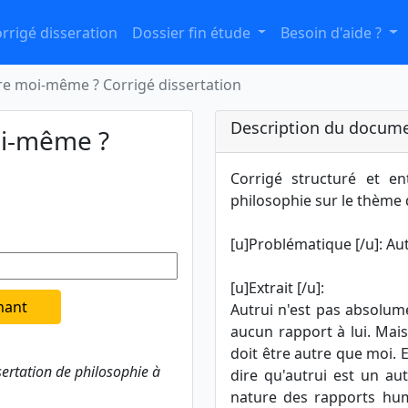
rrigé disseration
Dossier fin étude
Besoin d'aide ?
tre moi-même ? Corrigé dissertation
Description du docume
moi-même ?
Corrigé structuré et en
philosophie sur le thème
[u]Problématique [/u]: Au
[u]Extrait [/u]:
nant
Autrui n'est pas absolument
aucun rapport à lui. Mais
doit être autre que moi. En
sertation de philosophie à
dire qu'autrui est un a
nature des rapports hum