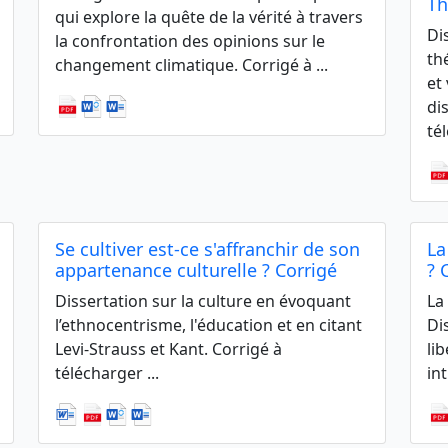
Th
qui explore la quête de la vérité à travers
Di
la confrontation des opinions sur le
th
changement climatique. Corrigé à ...
et
di
tél
Se cultiver est-ce s'affranchir de son
La
appartenance culturelle ? Corrigé
? 
Dissertation sur la culture en évoquant
La
l’ethnocentrisme, l'éducation et en citant
Di
Levi-Strauss et Kant. Corrigé à
li
télécharger ...
in