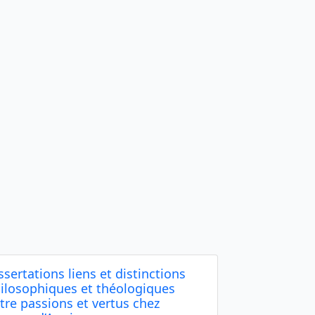
ssertations liens et distinctions
ilosophiques et théologiques
tre passions et vertus chez