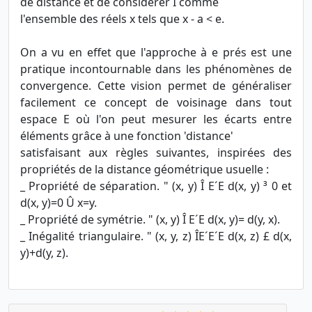
de distance et de considérer I comme
l'ensemble des réels x tels que x - a < e.
On a vu en effet que l'approche à e prés est une
pratique incontournable dans les phénomènes de
convergence. Cette vision permet de généraliser
facilement ce concept de voisinage dans tout
espace E où l'on peut mesurer les écarts entre
éléments grâce à une fonction 'distance'
satisfaisant aux règles suivantes, inspirées des
propriétés de la distance géométrique usuelle :
_ Propriété de séparation. " (x, y) Î E´E d(x, y) ³ 0 et
d(x, y)=0 Û x=y.
_ Propriété de symétrie. " (x, y) Î E´E d(x, y)= d(y, x).
_ Inégalité triangulaire. " (x, y, z) ÎE´E´E d(x, z) £ d(x,
y)+d(y, z).