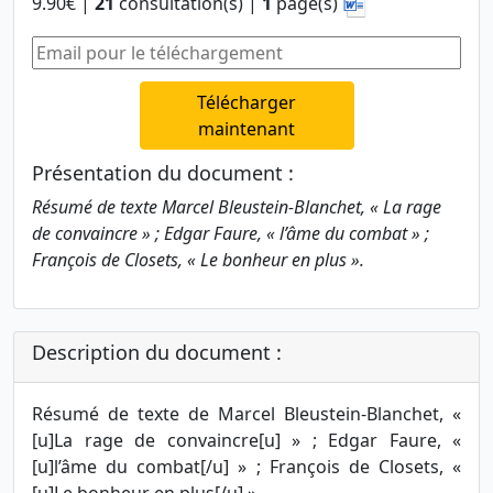
9.90€ |
21
consultation(s) |
1
page(s)
Télécharger
maintenant
Présentation du document :
Résumé de texte Marcel Bleustein-Blanchet, « La rage
de convaincre » ; Edgar Faure, « l’âme du combat » ;
François de Closets, « Le bonheur en plus ».
Description du document :
Résumé de texte de Marcel Bleustein-Blanchet, «
[u]La rage de convaincre[u] » ; Edgar Faure, «
[u]l’âme du combat[/u] » ; François de Closets, «