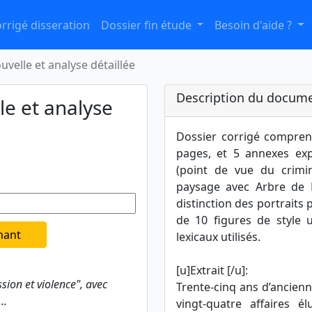
rrigé disseration
Dossier fin étude
Besoin d'aide ?
uvelle et analyse détaillée
Description du docume
le et analyse
Dossier corrigé comprena
pages, et 5 annexes expl
(point de vue du crimin
paysage avec Arbre de R
distinction des portraits 
de 10 figures de style u
nant
lexicaux utilisés.
[u]Extrait [/u]:
sion et violence", avec
Trente-cinq ans d’ancienne
..
vingt-quatre affaires é