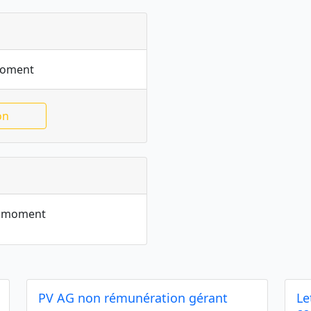
moment
on
le moment
PV AG non rémunération gérant
Le