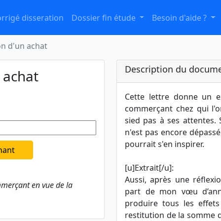
rrigé disseration
Dossier fin étude
Besoin d'aide ?
ion d'un achat
Description du docume
n achat
Cette lettre donne un 
commerçant chez qui l'on
sied pas à ses attentes. S
n'est pas encore dépassé,
pourrait s'en inspirer.
nant
[u]Extrait[/u]:
Aussi, après une réflexi
mmerçant en vue de la
part de mon vœu d’annu
produire tous les effets 
restitution de la somme 