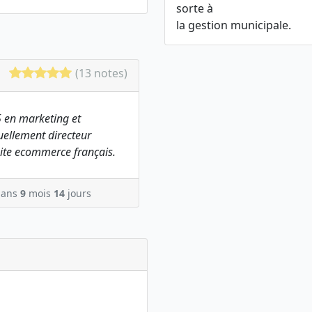
sorte à
la gestion municipale.
(13 notes)
 en marketing et
ellement directeur
ite ecommerce français.
ans
9
mois
14
jours