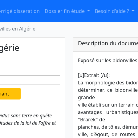
rrigé disseration
Dossier fin étude
Besoin d'aide ?
illes en Algérie
Description du docume
gérie
Exposé sur les bidonvilles
[u]Extrait [/u]:
La morphologie des bidonv
déterminer, ce bidonvill
nant
grande
ville établi sur un terrain
avantages urbanistique
vidus sans terre en quête
"Brarek" de
udes de la loi de l’offre et
planches, de tôles, démuni
ville, d’égout, de rout