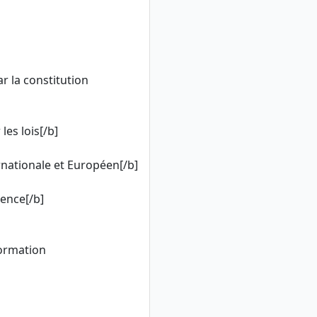
r la constitution
les lois[/b]
ernationale et Européen[/b]
dence[/b]
nformation