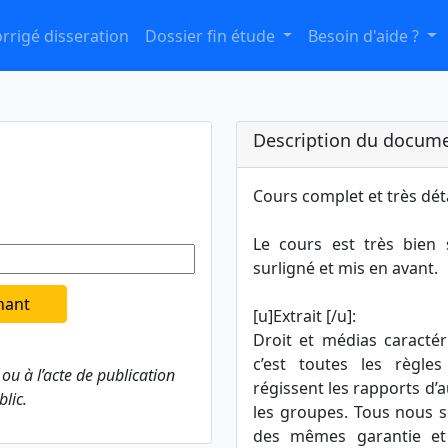
rrigé disseration
Dossier fin étude
Besoin d'aide ?
Description du docume
Cours complet et très déta
Le cours est très bien 
surligné et mis en avant.
nant
[u]Extrait [/u]:
Droit et médias caractér
c’est toutes les règles 
 ou à l’acte de publication
régissent les rapports d’au
blic.
les groupes. Tous nous 
des mêmes garantie et l