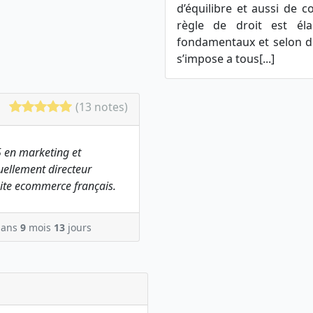
d’équilibre et aussi de c
règle de droit est él
fondamentaux et selon de
s’impose a tous[...]
(13 notes)
 en marketing et
ellement directeur
ite ecommerce français.
ans
9
mois
13
jours