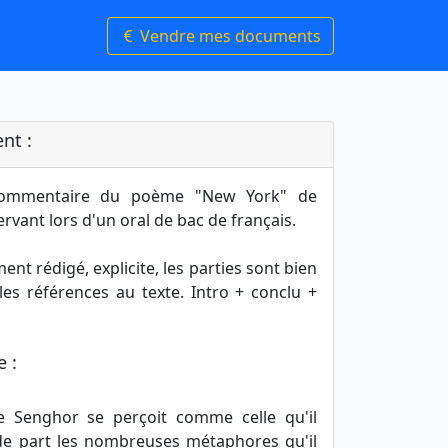
Vendre mes documents
nt :
ommentaire du poème "New York" de
rvant lors d'un oral de bac de français.
nt rédigé, explicite, les parties sont bien
les références au texte. Intro + conclu +
 :
 de Senghor se perçoit comme celle qu'il
de part les nombreuses métaphores qu'il