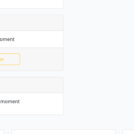
moment
on
le moment