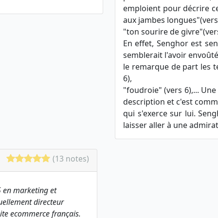
emploient pour décrire cett
aux jambes longues"(vers 1
"ton sourire de givre"(vers 
En effet, Senghor est sens
semblerait l'avoir envoûté
le remarque de part les t
6),
"foudroie" (vers 6),... U
description et c'est comme 
qui s'exerce sur lui. Sen
laisser aller à une admirat
(13 notes)
 en marketing et
ellement directeur
ite ecommerce français.