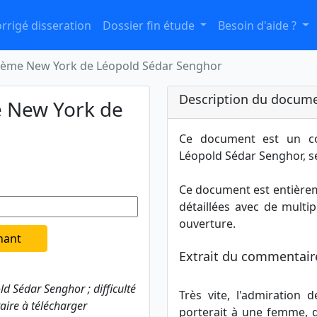
rrigé disseration
Dossier fin étude
Besoin d'aide ?
ème New York de Léopold Sédar Senghor
Description du docume
 New York de
Ce document est un c
Léopold Sédar Senghor, se
Ce document est entièreme
détaillées avec de multip
ouverture.
nant
Extrait du commentaire
 Sédar Senghor ; difficulté
Très vite, l'admiration
aire à télécharger
porterait à une femme, 