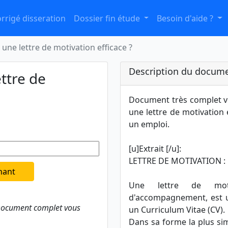
rrigé disseration
Dossier fin étude
Besoin d'aide ?
ne lettre de motivation efficace ?
Description du docume
ttre de
Document très complet v
une lettre de motivation
un emploi.
[u]Extrait [/u]:
LETTRE DE MOTIVATION : 
nant
Une lettre de motiv
d'accompagnement, est 
 Document complet vous
un Curriculum Vitae (CV).
Dans sa forme la plus simp