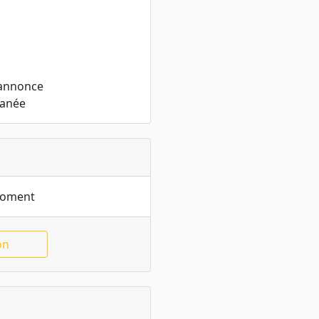
 annonce
tanée
moment
on