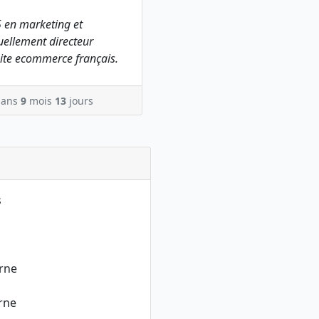
 en marketing et
ellement directeur
ite ecommerce français.
ans
9
mois
13
jours
s
erne
erne