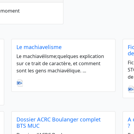
le moment
Le machiavelisme
Fi
de
Le machiavélisme;quelques explication
Fi
sur ce trait de caractère, et comment
ST
sont les gens machiavélique. ...
de
Dossier ACRC Boulanger complet
A 
BTS MUC
?