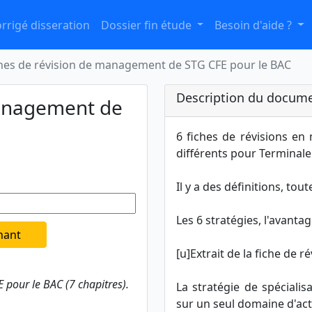
rrigé disseration
Dossier fin étude
Besoin d'aide ?
hes de révision de management de STG CFE pour le BAC
Description du docume
management de
6 fiches de révisions e
différents pour Terminale 
Il y a des définitions, tou
Les 6 stratégies, l'avantag
nant
[u]Extrait de la fiche de ré
pour le BAC (7 chapitres).
La stratégie de spécialis
sur un seul domaine d'acti