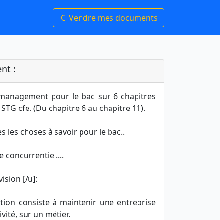
Vendre mes documents
nt :
n management pour le bac sur 6 chapitres
STG cfe. (Du chapitre 6 au chapitre 11).
tes les choses à savoir pour le bac..
e concurrentiel....
vision [/u]:
ation consiste à maintenir une entreprise
vité, sur un métier.