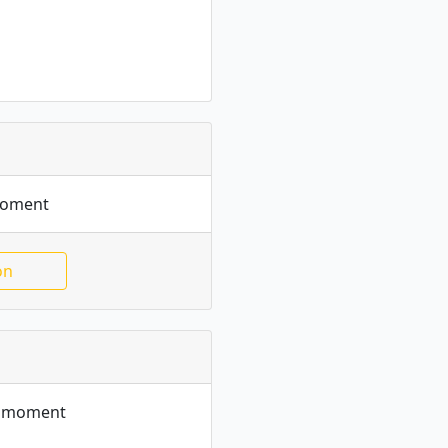
moment
on
le moment