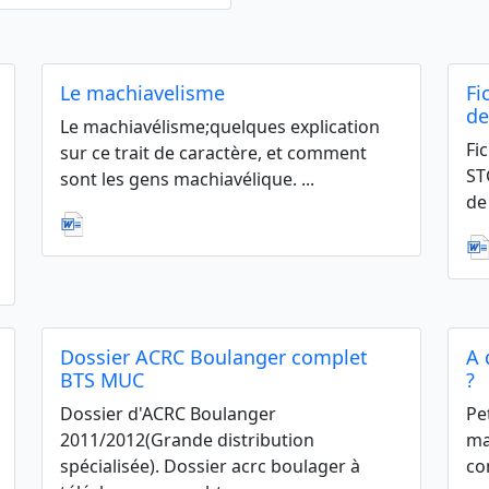
Le machiavelisme
Fi
de
Le machiavélisme;quelques explication
Fi
sur ce trait de caractère, et comment
ST
sont les gens machiavélique. ...
de
Dossier ACRC Boulanger complet
A 
BTS MUC
?
Dossier d'ACRC Boulanger
Pe
2011/2012(Grande distribution
ma
spécialisée). Dossier acrc boulager à
co