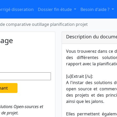
rrigé disseration
Dossier fin étude
Besoin d'aide ?
de comparative outillage planification projet
Description du docume
lage
Vous trouverez dans ce 
des différentes solut
rapport avec la planificat
[u]Extrait [/u]:
A l'instar des solutions 
nant
open source et commerci
des projets et des princi
ainsi que les jalons.
olutions Open-sources et
 de projet.
Elles permettent égalem