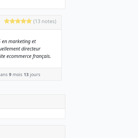
(13 notes)
 en marketing et
ellement directeur
ite ecommerce français.
ans
9
mois
13
jours