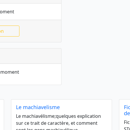
moment
on
le moment
Le machiavelisme
Fi
de
Le machiavélisme;quelques explication
Fi
sur ce trait de caractère, et comment
ST