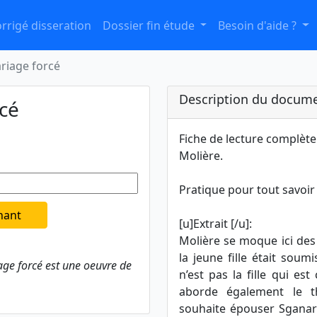
rrigé disseration
Dossier fin étude
Besoin d'aide ?
ariage forcé
Description du docume
rcé
Fiche de lecture complète 
Molière.
Pratique pour tout savoir
nant
[u]Extrait [/u]:
Molière se moque ici des
la jeune fille était soumi
age forcé est une oeuvre de
n’est pas la fille qui es
aborde également le t
souhaite épouser Sganare