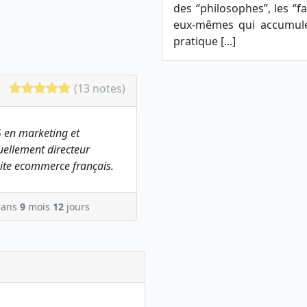
des ‘’philosophes’’, les ‘’
eux-mêmes qui accumule
pratique [...]
(13 notes)
 en marketing et
ellement directeur
ite ecommerce français.
ans
9
mois
12
jours