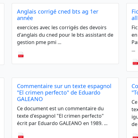
Anglais corrigé cned bts ag 1er
Fi
année
al
exercices avec les corrigés des devoirs
Fi
d'anglais du cned pour le bts assistant de
en
gestion pme pmi ...
Par
...
Commentaire sur un texte espagnol
Co
"El crimen perfecto" de Eduardo
"T
GALEANO
Ce
Ce document est un commentaire du
te
texte d'espagnol "El crimen perfecto"
ig
écrit par Eduardo GALEANO en 1989. ...
de