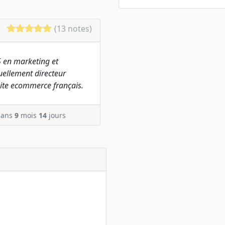
(13 notes)
 en marketing et
ellement directeur
ite ecommerce français.
ans
9
mois
14
jours