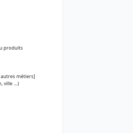
ou produits
t autres métiers]
, ville …)