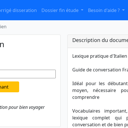
rrigé disseration
Dossier fin étude
Besoin d'aide ?
lien
Description du docume
en
Lexique pratique d'Italien 
Guide de conversation Fra
Idéal pour les débutan
nant
moyen, nécessaire po
comprendre
ation pour bien voyager
Vocabulaires important,
lexique complet qui 
conversation et de bien p