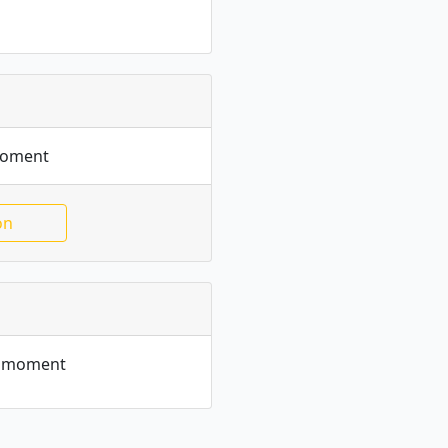
moment
on
le moment