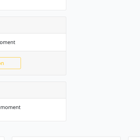
moment
on
le moment