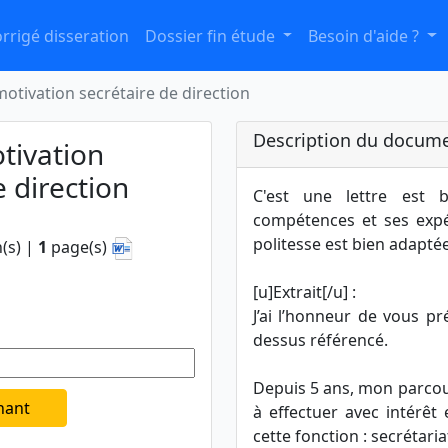
rrigé disseration
Dossier fin étude
Besoin d'aide ?
motivation secrétaire de direction
Description du docume
tivation
e direction
C'est une lettre est b
compétences et ses expé
politesse est bien adaptée
(s) |
1
page(s)
[u]Extrait[/u] :
J’ai l’honneur de vous p
dessus référencé.
Depuis 5 ans, mon parcour
nant
à effectuer avec intérêt 
cette fonction : secrétaria