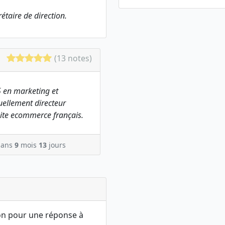
taire de direction.
(13 notes)
 en marketing et
ellement directeur
ite ecommerce français.
ans
9
mois
13
jours
ion pour une réponse à