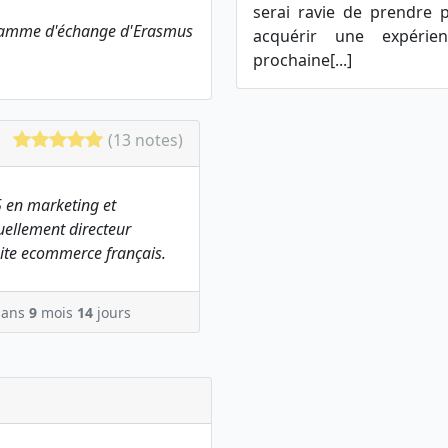
serai ravie de prendre 
ogramme d'échange d'Erasmus
acquérir une expérienc
prochaine[...]
(13 notes)
 en marketing et
ellement directeur
ite ecommerce français.
ans
9
mois
14
jours