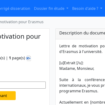
rrigé disseration
Dossier fin étude
Besoin d'aide ?
 motivation pour Erasmus
Description du docume
tivation pour
Lettre de motivation p
d'Erasmus à l'université.
(s) |
1
page(s)
[u]Extrait [/u]:
Madame, Monsieur,
Suite à la conférenc
internationaux, je vous p
programme Erasmus.
nant
Actuellement en [nombre 