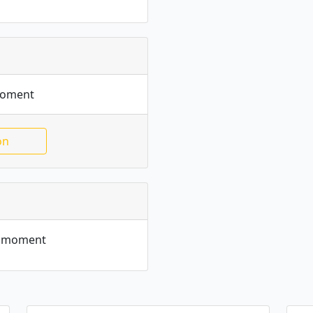
moment
on
le moment