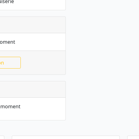
iserie
moment
on
le moment