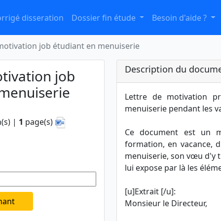
rrigé disseration
Dossier fin étude
Besoin d'aide ?
motivation job étudiant en menuiserie
Description du docume
tivation job
 menuiserie
Lettre de motivation p
menuiserie pendant les v
(s) |
1
page(s)
Ce document est un m
formation, en vacance, d
menuiserie, son vœu d'y tr
lui expose par là les élém
[u]Extrait [/u]:
nant
Monsieur le Directeur,