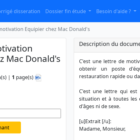
rrigé disseration
Dossier fin étude
Besoin d'aide ?
motivation Equipier chez Mac Donald's
Description du docume
tivation
ez Mac Donald's
C'est une lettre de motiv
obtenir un poste d'éq
restauration rapide ou da
(s) |
1
page(s)
C'est une lettre qui es
situation et à toutes les
d'âges ni de sexe.
[u]Extrait [/u]:
nant
Madame, Monsieur,