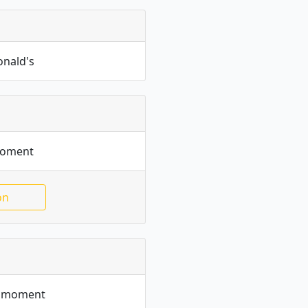
onald's
moment
on
le moment