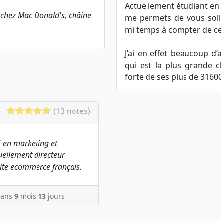
Actuellement étudiant en (é
r chez Mac Donald's, châine
me permets de vous solli
mi temps à compter de ce 
J’ai en effet beaucoup d
qui est la plus grande 
forte de ses plus de 31600
(13 notes)
 en marketing et
ellement directeur
ite ecommerce français.
ans
9
mois
13
jours