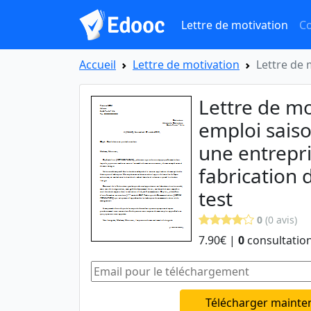
Lettre de motivation
Co
Accueil
Lettre de motivation
Lettre de 
Lettre de mo
emploi sais
une entrepr
fabrication 
test
0
(0 avis)
7.90€ |
0
consultation
Télécharger mainte