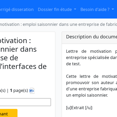
rrigé disseration
Dossier fin étude
Besoin d'aide ?
motivation : emploi saisonnier dans une entreprise de fabric
Description du docume
tivation :
onnier dans
Lettre de motivation
ise de
entreprise spécialisée dan
de test.
d’interfaces de
Cette lettre de motiva
promouvoir son auteur 
d'une entreprise fabriqua
(s) |
1
page(s)
un emploi saisonnier.
[u]Extrait [/u]:
nant