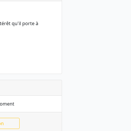
térêt qu'il porte à
moment
on