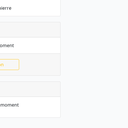
pierre
moment
on
le moment