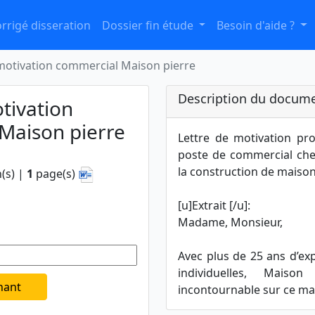
rrigé disseration
Dossier fin étude
Besoin d'aide ?
 motivation commercial Maison pierre
Description du docume
tivation
Maison pierre
Lettre de motivation pr
poste de commercial chez
la construction de maison
(s) |
1
page(s)
[u]Extrait [/u]:
Madame, Monsieur,
Avec plus de 25 ans d’ex
individuelles, Mais
nant
incontournable sur ce marc