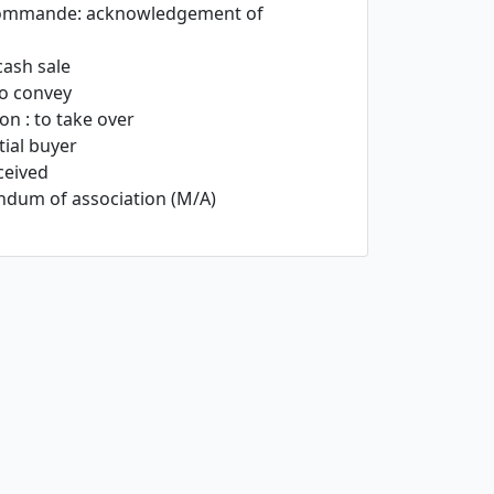
 commande: acknowledgement of
ash sale
to convey
on : to take over
tial buyer
ceived
andum of association (M/A)