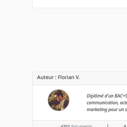
Auteur : Florian V.
Diplômé d'un BAC+5
communication, actu
marketing pour un s
|
4703
documents
8