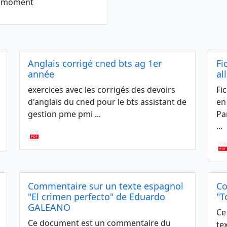
le moment
Anglais corrigé cned bts ag 1er
Fi
année
al
exercices avec les corrigés des devoirs
Fi
d'anglais du cned pour le bts assistant de
en
gestion pme pmi ...
Par
...
Commentaire sur un texte espagnol
Co
"El crimen perfecto" de Eduardo
"T
GALEANO
Ce
Ce document est un commentaire du
te