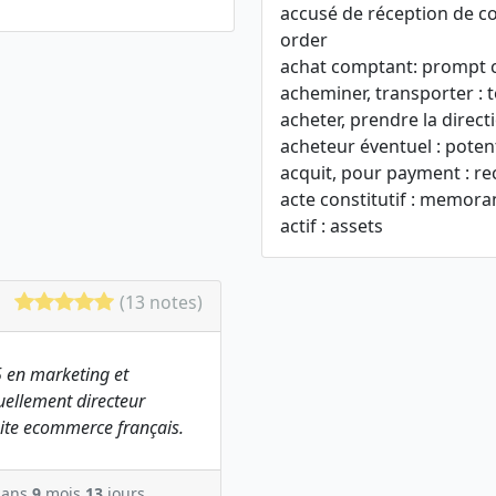
accusé de réception de
order
achat comptant: prompt c
acheminer, transporter : 
acheter, prendre la directi
acheteur éventuel : poten
acquit, pour payment : re
acte constitutif : memor
actif : assets
(13 notes)
 en marketing et
ellement directeur
ite ecommerce français.
ans
9
mois
13
jours