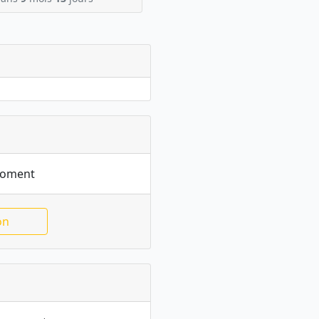
moment
on