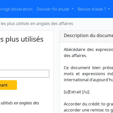
rrigé disseration
Dossier fin étude
Besoin d'aide ?
es plus utilisés en anglais des affaires
Description du docume
 plus utilisés
Abécédaire des expressio
des affaires.
Ce document bien prése
mots et expressions in
international d'aujourd'hu
nant
[u]Extrait [/u]:
utilisés en anglais des
Accorder du crédit: to gra
accorder une remise: to g